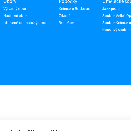
Obory
Pobočky
Umělecké so
Výtvarný obor
Knínice u Boskovic
Jazz justice
Hudební obor
Žďárná
Soubor Velké Op
Literárně dramatický obor
Benešov
Soubor Knínice u
Houslový soubor