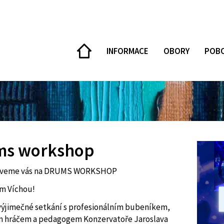
DOMŮ
INFORMACE
OBORY
POB
ms workshop
Zveme vás na DRUMS WORKSHOP
m Víchou!
výjimečné setkání s profesionálním bubeníkem,
m hráčem a pedagogem Konzervatoře Jaroslava