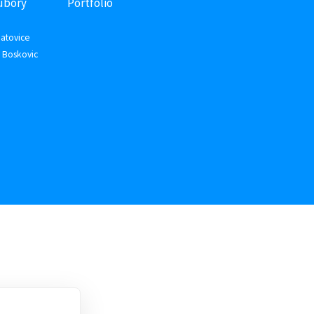
ubory
Portfolio
atovice
 Boskovic