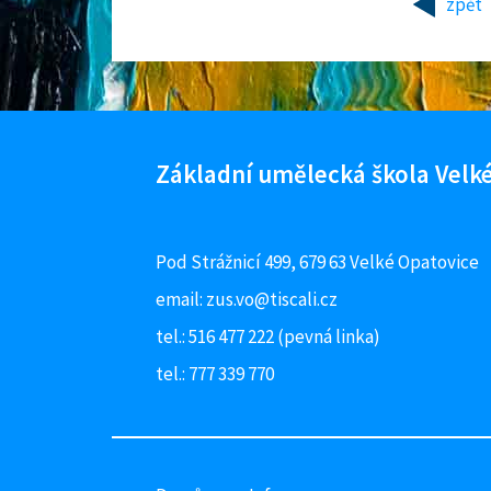
zpět
Facebook ZUŠ Velké Opatovice
Základní umělecká škola Velké
Pod Strážnicí 499, 679 63 Velké Opatovice
email:
zus.vo@tiscali.cz
tel.: 516 477 222 (pevná linka)
tel.: 777 339 770