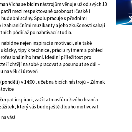
man Vícha se bicím nástrojům věnuje už od svých 13
s patří mezi respektované osobnosti české i
 hudební scény. Spolupracuje s předními
y i zahraničními muzikanty a jeho zkušenosti sahají
tních pódií až po nahrávací studia.
nabídne nejen inspiraci a motivaci, ale také
 ukázky, tipy k technice, práci s rytmem a pohled
rofesionálního hraní. Ideální příležitost pro
teří chtějí na sobě pracovat a posunout se dál –
u na věk či úroveň.
6 (pondělí) v 14:00 , učebna bicích nástrojů – Zámek
tovice
čerpat inspiraci, zažít atmosféru živého hraní a
 zážitek, který vás bude ještě dlouho motivovat
 na vás!