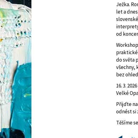
Ježka. Ro
let a dne
slovenské
interpret
od koncer
Workshop 
praktické
do světa p
všechny, k
bez ohled
16. 3. 202
Velké Opa
Přijďte na
odnést si
Těšíme se