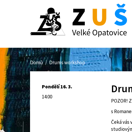
Přejít
k
hlavnímu
obsahu
Domů
Drums workshop
Dru
Pondělí 16. 3.
14:00
POZOR! 
s Romane
Čeká vás 
studiový