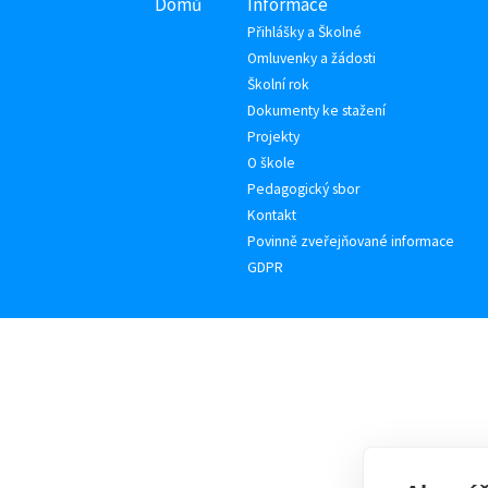
Domů
Informace
Přihlášky a Školné
Omluvenky a žádosti
Školní rok
Dokumenty ke stažení
Projekty
O škole
Pedagogický sbor
Kontakt
Povinně zveřejňované informace
GDPR