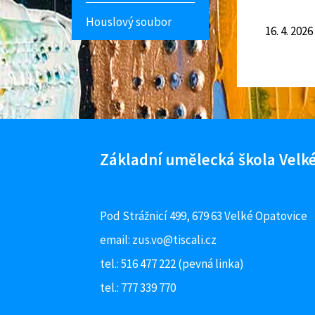
Houslový soubor
16. 4. 2026
Facebook ZUŠ Velké Opatovice
Základní umělecká škola Velké
Pod Strážnicí 499, 679 63 Velké Opatovice
email:
zus.vo@tiscali.cz
tel.: 516 477 222 (pevná linka)
tel.: 777 339 770