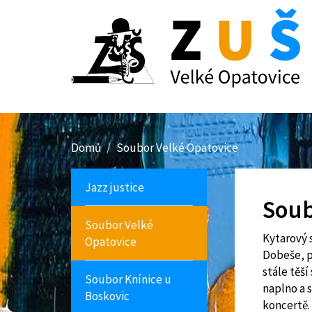
Přejít
k
hlavnímu
obsahu
Domů
Soubor Velké Opatovice
Jazz justice
Soub
Soubor Velké
Kytarový 
Opatovice
Dobeše, p
stále těš
Soubor Knínice u
naplno a
Boskovic
koncertě.