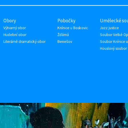
Obory
Pobočky
Umělecké so
Výtvarný obor
Knínice u Boskovic
Jazz justice
Hudební obor
Žďárná
Soubor Velké Op
Literárně dramatický obor
Benešov
Soubor Knínice u
Houslový soubor