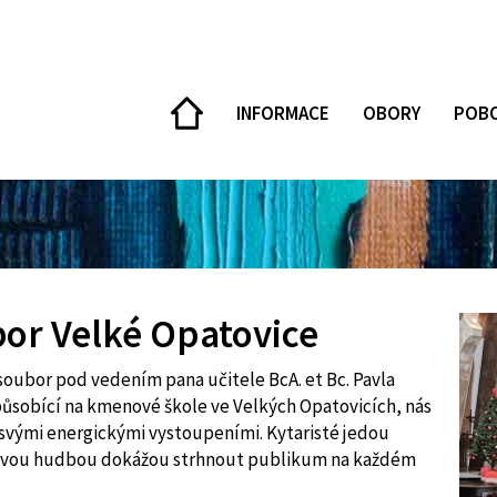
DOMŮ
INFORMACE
OBORY
POB
or Velké Opatovice
soubor pod vedením pana učitele BcA. et Bc. Pavla
ůsobící na kmenové škole ve Velkých Opatovicích, nás
í svými energickými vystoupeními. Kytaristé jedou
 svou hudbou dokážou strhnout publikum na každém