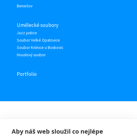
Benešov
Umělecké soubory
Jazz justice
Soubor Velké Opatovice
Soubor Knínice u Boskovic
Houslový soubor
Portfolio
Aby náš web sloužil co nejlépe