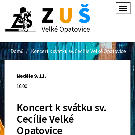
Přejít
Togg
k
navig
hlavnímu
obsahu
Domů
Koncert k svátku sv. Cecílie Velké Opatovice
Neděle 9. 11.
16:00
Koncert k svátku sv.
Cecílie Velké
Opatovice