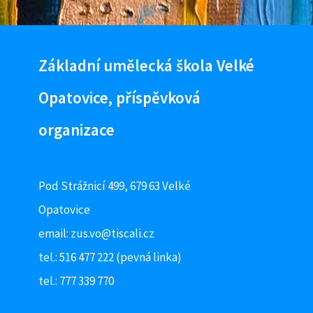
Základní umělecká škola Velké
Opatovice, příspěvková
organizace
Pod Strážnicí 499, 679 63 Velké
Opatovice
email:
zus.vo@tiscali.cz
tel.: 516 477 222 (pevná linka)
tel.: 777 339 770