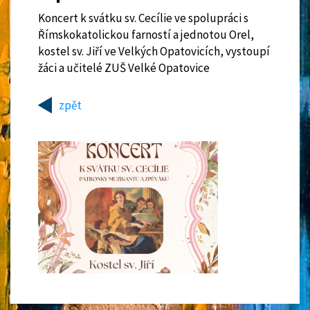
Koncert k svátku sv. Cecílie ve spolupráci s
Římskokatolickou farností a jednotou Orel,
kostel sv. Jiří ve Velkých Opatovicích, vystoupí
žáci a učitelé ZUŠ Velké Opatovice
zpět