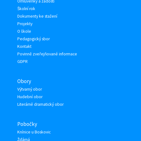
Omluvenky a žádosti
Školní rok
Dokumenty ke stažení
Projekty
O škole
Pedagogický sbor
Kontakt
Povinně zveřejňované informace
GDPR
Obory
Výtvarný obor
Hudební obor
Literárně dramatický obor
Pobočky
Knínice u Boskovic
Žďárná