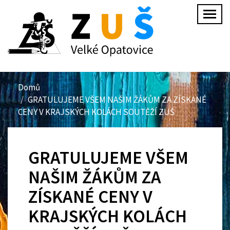
Přejít
Togg
k
navig
hlavnímu
obsahu
Domů
GRATULUJEME VŠEM NAŠIM ŽÁKŮM ZA ZÍSKANÉ
CENY V KRAJSKÝCH KOLÁCH SOUTĚŽÍ ZUŠ
GRATULUJEME VŠEM
NAŠIM ŽÁKŮM ZA
ZÍSKANÉ CENY V
KRAJSKÝCH KOLÁCH