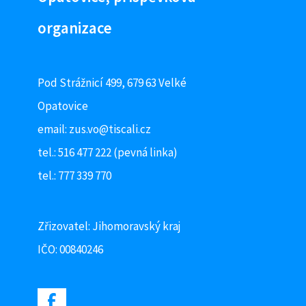
organizace
Pod Strážnicí 499, 679 63 Velké
Opatovice
email:
zus.vo@tiscali.cz
tel.: 516 477 222 (pevná linka)
tel.: 777 339 770
Zřizovatel: Jihomoravský kraj
IČO: 00840246