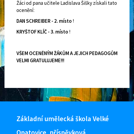
Žáci od pana učitele Ladislava Šišky získali tato
ocenění:
DAN SCHREIBER - 2. místo
!
KRYŠTOF KLÍČ - 3. místo
!
VŠEM OCENĚNÝM ŽÁKŮM A JEJICH PEDAGOGŮM
VELMI GRATULUJEME!!!
Základní umělecká škola Velké
Opatovice, příspěvková