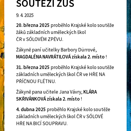
SOUTĚŽÍ ZUŠ
9. 4. 2025
20. března 2025
proběhlo Krajské kolo soutěže
žáků základních uměleckých škol
ČR v SÓLOVÉM ZPĚVU.
Žákyně paní učitelky Barbory Dürrové,
MAGDALÉNA NAVRÁTILOVÁ získala 2. místo
!
31. března 2025
proběhlo Krajské kolo soutěže
základních uměleckých škol ČR ve HŘE NA
PŘÍČNOU FLÉTNU.
Žákyně pana učitele Jana Vávry,
KLÁRA
SKŘIVÁNKOVÁ získala 2. místo
!
4. dubna 2025
proběhlo Krajské kolo soutěže
základních uměleckých škol ČR v SÓLOVÉ
HŘE NA BICÍ SOUPRAVU.