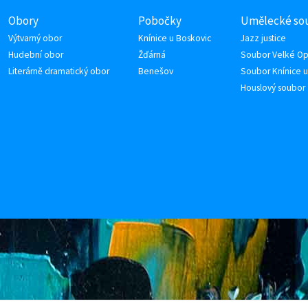
Obory
Pobočky
Umělecké so
Výtvarný obor
Knínice u Boskovic
Jazz justice
Hudební obor
Žďárná
Soubor Velké Op
Literárně dramatický obor
Benešov
Soubor Knínice u
Houslový soubor