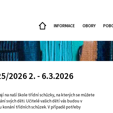
DOMŮ
INFORMACE
OBORY
POB
25/2026 2. - 6.3.2026
onají na naší škole třídní schůzky, na kterých se můžete
ní svých děti. Učitelé vašich dětí vás budou v
u konání třídních schůzek. V případě potřeby