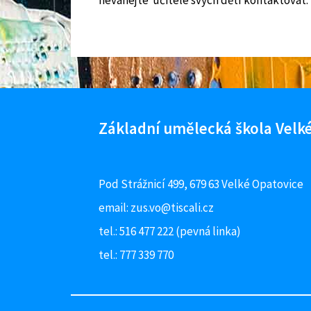
neváhejte učitele svých dětí kontaktovat.
Facebook ZUŠ Velké Opatovice
Základní umělecká škola Velké
Pod Strážnicí 499, 679 63 Velké Opatovice
email:
zus.vo@tiscali.cz
tel.: 516 477 222 (pevná linka)
tel.: 777 339 770