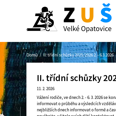
Přejít
k
hlavnímu
obsahu
Domů
II. třídní schůzky 2025/2026 2. - 6.3.2026
II. třídní schůzky 20
11. 2. 2026
Vážení rodiče, ve dnech 2. - 6. 3. 2026 se k
informovat o průběhu a výsledcích vzdělává
nejbližších dnech informovat o formě a čas