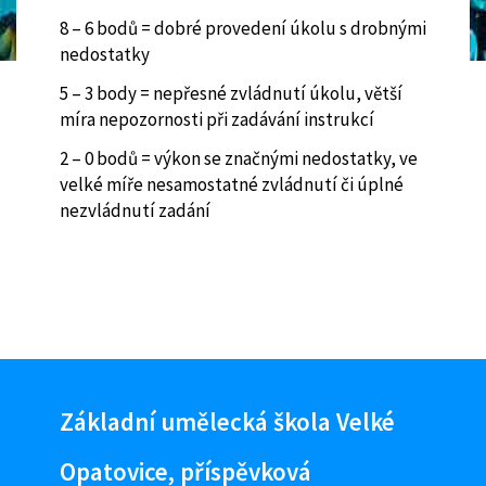
8 – 6 bodů = dobré provedení úkolu s drobnými
nedostatky
5 – 3 body = nepřesné zvládnutí úkolu, větší
míra nepozornosti při zadávání instrukcí
2 – 0 bodů = výkon se značnými nedostatky, ve
velké míře nesamostatné zvládnutí či úplné
nezvládnutí zadání
Základní umělecká škola Velké
Opatovice, příspěvková