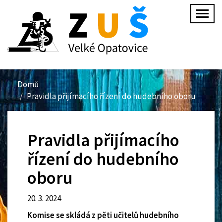
Přejít
Togg
k
navig
hlavnímu
obsahu
Domů
Pravidla přijímacího řízení do hudebního oboru
Pravidla přijímacího
řízení do hudebního
oboru
20. 3. 2024
Komise se skládá z pěti učitelů hudebního