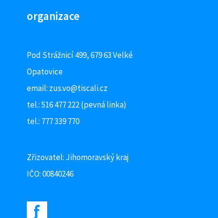
organizace
Pod Strážnicí 499, 679 63 Velké
Opatovice
email:
zus.vo@tiscali.cz
tel.: 516 477 222 (pevná linka)
tel.: 777 339 770
Zřizovatel: Jihomoravský kraj
IČO: 00840246