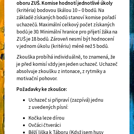
oboru ZUŠ. Komise hodnotí jednotlivé úkoly
(kritéria) bodovou škálou 10 – 0 bodů. Na
základě získaných bodů stanoví komise pořadí
uchazečů. Maximální celkový počet získaných
bodů je 30. Minimální hranice pro přijetí žáka na
ZUŠ je 18 bodů. Zároveň nesmí být hodnocení
v jednom úkolu (kritériu) méně než 5 bodů.
Zkouška probíhá individuálně, to znamená, že
je před komisí vždy jen jeden uchazeč. Uchazeč
absolvuje zkoušku z intonace, z rytmiky a
motivační pohovor.
Požadavky ke zkoušce:
Uchazeč si připraví (zazpívá) jednu
z uvedených písní:
Kočka leze dírou
Ovčáci čtveráci
Běží liška k Táboru (Když jsem husy