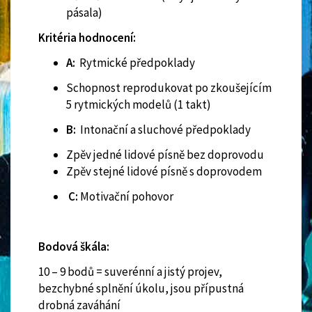
pásala)
Kritéria hodnocení:
A:
Rytmické předpoklady
Schopnost reprodukovat po zkoušejícím
5 rytmických modelů (1 takt)
B:
Intonační a sluchové předpoklady
Zpěv jedné lidové písně bez doprovodu
Zpěv stejné lidové písně s doprovodem
C:
Motivační pohovor
Bodová škála:
10 – 9 bodů = suverénní a jistý projev,
bezchybné splnění úkolu, jsou přípustná
drobná zaváhání