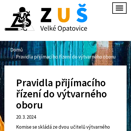
Přejít
Togg
k
navig
hlavnímu
obsahu
Domů
Pravidla přijímacího řízení do výtvarného oboru
Pravidla přijímacího
řízení do výtvarného
oboru
20. 3. 2024
Komise se skládá ze dvou učitelů výtvarného