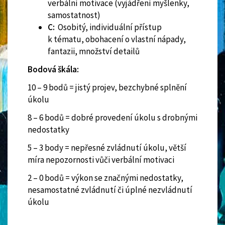
verbální motivace (vyjádření myšlenky,
samostatnost)
C:
Osobitý, individuální přístup
k tématu, obohacení o vlastní nápady,
fantazii, množství detailů
Bodová škála:
10 – 9 bodů = jistý projev, bezchybné splnění
úkolu
8 – 6 bodů = dobré provedení úkolu s drobnými
nedostatky
5 – 3 body = nepřesné zvládnutí úkolu, větší
míra nepozornosti vůči verbální motivaci
2 – 0 bodů = výkon se značnými nedostatky,
nesamostatné zvládnutí či úplné nezvládnutí
úkolu