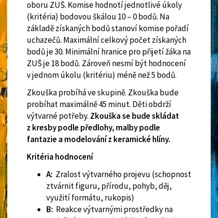
oboru ZUŠ. Komise hodnotí jednotlivé úkoly
(kritéria) bodovou škálou 10 – 0 bodů. Na
základě získaných bodů stanoví komise pořadí
uchazečů. Maximální celkový počet získaných
bodů je 30. Minimální hranice pro přijetí žáka na
ZUŠ je 18 bodů. Zároveň nesmí být hodnocení
v jednom úkolu (kritériu) méně než 5 bodů.
Zkouška probíhá ve skupině. Zkouška bude
probíhat maximálně 45 minut. Děti obdrží
výtvarné potřeby.
Zkouška se bude skládat
z kresby podle předlohy, malby podle
fantazie a modelování z keramické hlíny.
Kritéria hodnocení
A:
Zralost výtvarného projevu (schopnost
ztvárnit figuru, přírodu, pohyb, děj,
využití formátu, rukopis)
B:
Reakce výtvarnými prostředky na