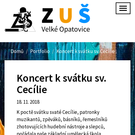
Přejít
Togg
k
navig
hlavnímu
obsahu
Domů
Portfolio
Koncert k svátku sv. Cecílie
Koncert k svátku sv.
Cecílie
18. 11. 2018
K poctě svátku svaté Cecílie, patronky
muzikantů, zpěváků, básníků, řemeslníků
zhotovujících hudební nástroje a slepců,
pořádala naše základní umělecká škola