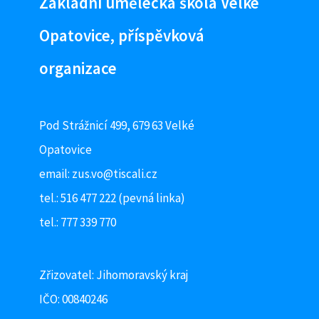
Základní umělecká škola Velké
Opatovice, příspěvková
organizace
Pod Strážnicí 499, 679 63 Velké
Opatovice
email:
zus.vo@tiscali.cz
tel.: 516 477 222 (pevná linka)
tel.: 777 339 770
Zřizovatel: Jihomoravský kraj
IČO: 00840246