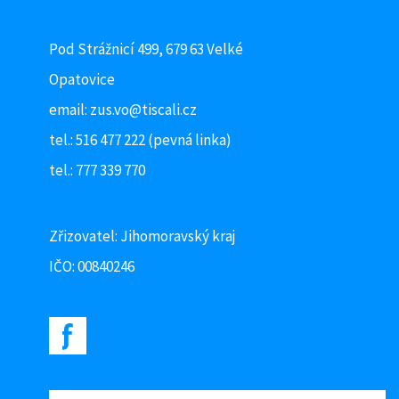
Pod Strážnicí 499, 679 63 Velké
Opatovice
email:
zus.vo@tiscali.cz
tel.: 516 477 222 (pevná linka)
tel.: 777 339 770
Zřizovatel: Jihomoravský kraj
IČO: 00840246