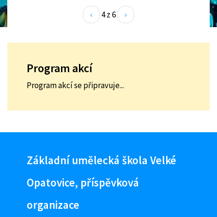
‹
4 z 6
›
Program akcí
Program akcí se připravuje...
Základní umělecká škola Velké
Opatovice, příspěvková
organizace