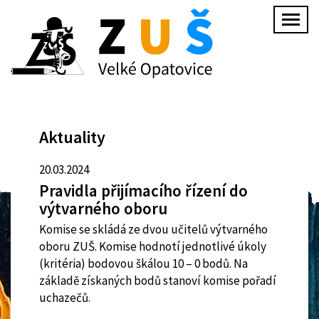
Přejít
Togg
k
navig
hlavnímu
obsahu
Aktuality
20.03.2024
Pravidla přijímacího řízení do
výtvarného oboru
Komise se skládá ze dvou učitelů výtvarného
oboru ZUŠ. Komise hodnotí jednotlivé úkoly
(kritéria) bodovou škálou 10 – 0 bodů. Na
základě získaných bodů stanoví komise pořadí
uchazečů.